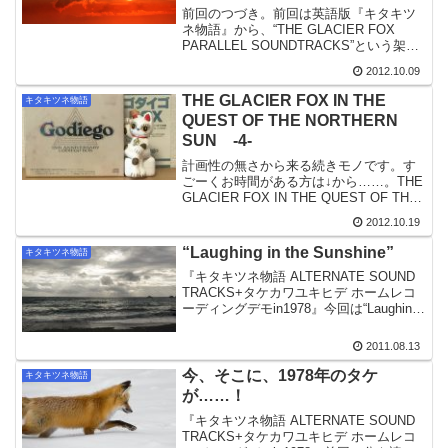
前回のつづき。前回は英語版『キタキツ
ネ物語』から、“THE GLACIER FOX
PARALLEL SOUNDTRACKS”という架空
のサントラ盤を妄想してみた。今回のト
2012.10.09
ピックは、ズバリ“In the Quest of the
North...
THE GLACIER FOX IN THE
キタキツネ物語
QUEST OF THE NORTHERN
SUN -4-
計画性の無さから来る続きモノです。す
ごーくお時間がある方は↓から……。THE
GLACIER FOX IN THE QUEST OF THE
NORTHERN SUN -1-THE GLACIER
2012.10.19
FOX IN THE QUEST OF T...
“Laughing in the Sunshine”
キタキツネ物語
『キタキツネ物語 ALTERNATE SOUND
TRACKS+タケカワユキヒデ ホームレコ
ーディングデモin1978』今回は“Laughing
in the Sunshine”（「小さな翼」）に焦点
を当ててみたい。絶対英語至上主義だけ
2011.08.13
どま...
今、そこに、1978年のタケ
キタキツネ物語
が……！
『キタキツネ物語 ALTERNATE SOUND
TRACKS+タケカワユキヒデ ホームレコ