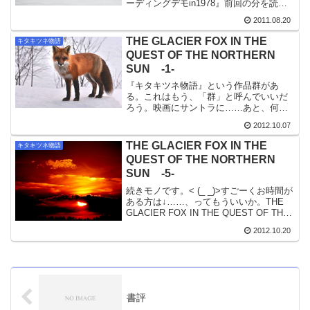
ーディングデモin1978』前回の分を読み
返してみたら、前回は『キタキツネ物
2011.08.20
語』disc 1とDENON Liveの事だけで、
disc 2の『キタキ...
THE GLACIER FOX IN THE
キタキツネ物語
QUEST OF THE NORTHERN
SUN -1-
『キタキツネ物語』という作品群があ
る。これはもう、「群」と呼んでいいだ
ろう。映画にサントラに……あと、何が
あるんだっけ……？とりあえず、整理し
2012.10.07
てみよう。映画・映画 『キタキツネ物
語 THE FOX IN THE QUEST OF THE
THE GLACIER FOX IN THE
キタキツネ物語
N...
QUEST OF THE NORTHERN
SUN -5-
続きモノです。< (_ _)>すごーくお時間が
ある方は↓……、ってもういいか。THE
GLACIER FOX IN THE QUEST OF THE
NORTHERN SUN -1-THE GLACIER FOX
2012.10.20
IN THE QUEST ...
書評