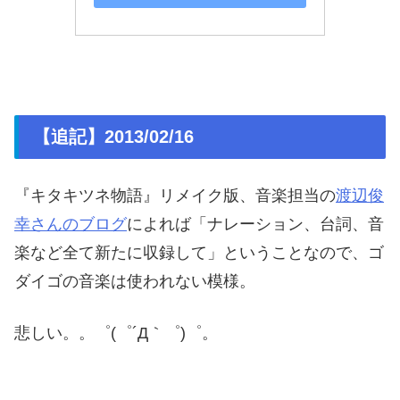
【追記】2013/02/16
『キタキツネ物語』リメイク版、音楽担当の
渡辺俊
幸さんのブログ
によれば「ナレーション、台詞、音
楽など全て新たに収録して」ということなので、ゴ
ダイゴの音楽は使われない模様。
悲しい。。゜(゜´Д｀゜)゜。