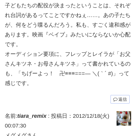
子どもたちの配役が決まったということは、それぞ
れ台詞があるってことですかねぇ……。あの子たち
が、何をどう喋るんだろう。私も、すごく違和感が
あります。映画『ベイブ』みたいにならないか心配
です。
オーディション要項に、フレップとレイラが「お父
さんキツネ・お母さんキツネ」って書かれているの
も、「ちげーよっ！ 卍≡≡≡===— ＼(｀´ #)」って
感じです。
返信
名前:
tiara_remix
:
投稿日：2012/12/18(火)
00:07:30
メグメグさん