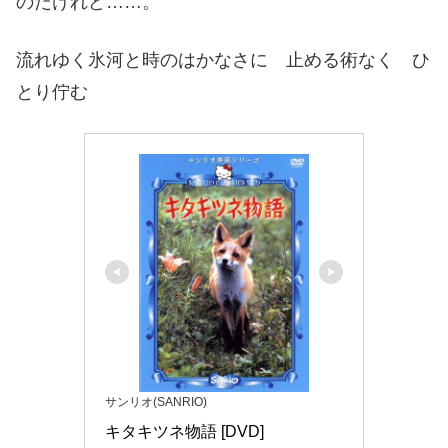
のだけれど……。
流れゆく氷河と時のはかなさに 止める術なく ひ
とり佇む
サンリオ(SANRIO)
キタキツネ物語 [DVD]