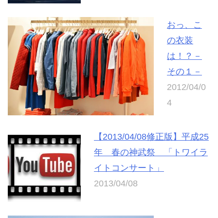
おっ、こ
の衣装
は！？－
その１－
2012/04/0
4
【2013/04/08修正版】平成25
年 春の神武祭 「トワイラ
イトコンサート」
2013/04/08