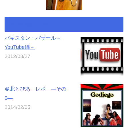
★Godiego Live★
パキスタン・バザール－
YouTube編－
2012/03/27
＠北とぴあ レポ ―その
0―
2014/02/05