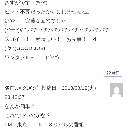
さすがです！(*^^*)
ヒント不要だったかもしれませんね。
いや～、完璧な回答でした！
(*^ー^)//"" パチパチパチパチパチパチパチパチ
スゴイっ！ 素晴しい！ お見事！ ｄ
(´∀`*)GOOD JOB!
ワンダフル～！ (^▽^)
返信
名前:
メグメグ
:
投稿日：2013/03/12(火)
23:48:37
なんか簡単？
これでいいのかな？
FM 東京 ６：３０からの番組