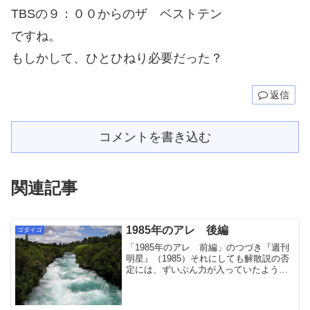
TBSの９：００からのザ ベストテン
ですね。
もしかして、ひとひねり必要だった？
返信
コメントを書き込む
関連記事
1985年のアレ 後編
ゴダイゴ
「1985年のアレ 前編」のつづき『週刊
明星』（1985）それにしても解散説の否
定には、ずいぶん力が入っていたように
思う。前回見た「MORエッセイ」と同時
期の『週刊明星』で、タケは以下のよう
に語っている。「人によっては『エー