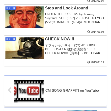
2013.07.04
トテン』で第1位に輝き、第89回・1979
年10月...
Stop and Look Around
ゴダイゴ
UNDER THE COVERS by Tommy
Snyder1. SHE (3:57) 2. CLOSE TO YOU
(5:28)3. IMAGINE (4:34)4. MOONDANCE
(4:54)5. I'M NOT IN LO...
2014.01.08
CHECK NOW!!!
ゴダイゴ
オフィシャルサイトにて2013/10/05
BBL OSAKA 追加公演発表！！！
CHECK NOW!!!【資料】・BBL OSAKA
Websiteで残席を確認→残席情報（BBL
OSAKA)・チケットの日程変えたいな、
2013.08.11
と思っている人と...
CM SONG GRAFFITI on YouTube