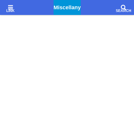
Godiegoを聴きながら、文学的感想とか想像とか妄想とか……
Miscellany