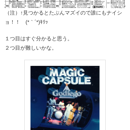
（注）↑見つかるとたぶんマズイので誰にもナイシ
ョ！！ (*｀´*)ｷﾘｯ
１つ目はすぐ分かると思う。
２つ目が難しいかな。