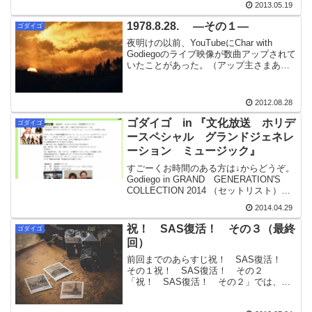
ッ、まだ解散して...
2013.05.19
1978.8.28. ―その１―
ゴダイゴ
夜明けの以前、YouTubeにChar with
Godiegoのライブ映像が数曲アップされて
いたことがあった。（アップ主さまあり
がとうございました）残念ながら、現在
では、ほとんど削除されてしまっている
模様。（かろうじて「Girl」は残って...
2012.08.28
ゴダイゴ in 『文化放送 ホリデ
ゴダイゴ
ースペシャル グランドジェネレ
ーション ミュージック』
すごーくお時間のある方は↓からどうぞ。
Godiego in GRAND GENERATION'S
COLLECTION 2014 （セットリスト）
Buzz ワード幕張メッセ！『文化放送 ホ
2014.04.29
リデースペシャル グランドジェネレー
ション ミュージ...
祝！ SAS復活！ その３（最終
ゴダイゴ
回）
前回までのあらすじ祝！ SAS復活！
その１祝！ SAS復活！ その２
「祝！ SAS復活！ その２」では、
「銀河鉄道999」が第83回・1979年8月23
日に、ゴダイゴとして初めて『ザ・ベス