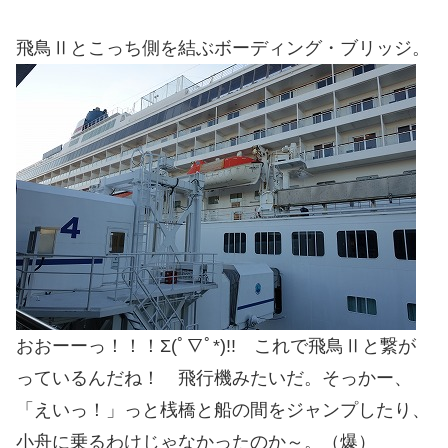
飛鳥Ⅱとこっち側を結ぶボーディング・ブリッジ。
おおーーっ！！！Σ(ﾟ∇ﾟ*)!! これで飛鳥Ⅱと繋が
っているんだね！ 飛行機みたいだ。そっかー、
「えいっ！」っと桟橋と船の間をジャンプしたり、
小舟に乗るわけじゃなかったのか～。（爆）