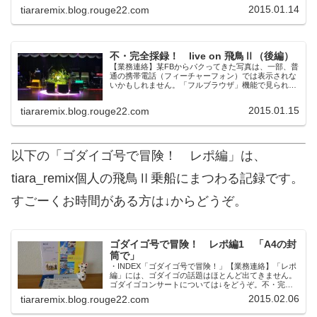
なかったらすみません。< (_ _)>すごーく...
2015.01.14
tiararemix.blog.rouge22.com
不・完全採録！ live on 飛鳥Ⅱ（後編）
【業務連絡】某FBからパクってきた写真は、一部、普
通の携帯電話（フィーチャーフォン）では表示されな
いかもしれません。「フルブラウザ」機能で見られる
かもしれませんが、よく分りません。ちゃんと見られ
なかったらすみません。<(_ _)>ある日突然...
2015.01.15
tiararemix.blog.rouge22.com
以下の「ゴダイゴ号で冒険！ レポ編」は、
tiara_remix個人の飛鳥Ⅱ乗船にまつわる記録です。
すごーくお時間がある方は↓からどうぞ。
ゴダイゴ号で冒険！ レポ編1 「A4の封
筒で」
・INDEX「ゴダイゴ号で冒険！」【業務連絡】「レポ
編」には、ゴダイゴの話題はほとんど出てきません。
ゴダイゴコンサートについては↓をどうぞ。不・完全
採録！ live on 飛鳥Ⅱ(前編)不・完全採録！ live on
2015.02.06
tiararemix.blog.rouge22.com
飛鳥Ⅱ(後編)パンフレ...