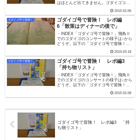
はほとんど出てきません。ゴダイゴコン
サートについては↓をどうぞ。不・完全採
2015.02.06
録！ live on 飛鳥Ⅱ(前編)不・完全採
録！ live on 飛鳥Ⅱ(後編)パンフレ...
ゴダイゴ号で冒険！ レポ編
ゴダイゴ号で冒険！
6「散策はディナーの後で」
・INDEX「ゴダイゴ号で冒険！」飛鳥Ⅱ
でのゴダイゴのコンサートの様子は↓から
どうぞ。以下の「ゴダイゴ号で冒険！
レポ編」は、tiara_remix個人の飛鳥Ⅱ乗
2015.03.18
船にまつわる記録です。すごーくお時間
がある方は↓からどうぞ。2015年１月10...
ゴダイゴ号で冒険！ レポ編3
ゴダイゴ号で冒険！
「持ち物リスト」
・INDEX「ゴダイゴ号で冒険！」飛鳥Ⅱ
でのゴダイゴのコンサートの様子は↓から
どうぞ。以下の「ゴダイゴ号で冒険！
レポ編」は、tiara_remix個人の飛鳥Ⅱ乗
2015.02.08
船にまつわる記録です。すごーくお時間
がある方は↓からどうぞ。「飛鳥Ⅱ A-
st...
ゴダイゴ号で冒険！ レポ編3 「持
ち物リスト」