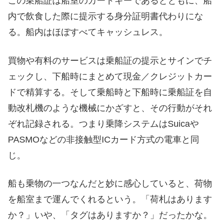
この乗船証は船室のカードキーであるとともに、船
内で飲食した際に提示する身分証明書代わりにな
る。船内はほぼすべてキャッシュレス。
買物や有料のサービスは乗船証の提示とサインでチ
ェックし、下船時にまとめて現金／クレジットカー
ドで精算する。そして乗船時と下船時に乗船証を自
動改札機のような機械にかざすと、その行動がそれ
ぞれ記録される。つまり乗降システムはSuicaや
PASMOなどの非接触型ICカード方式の電車と同
じ。
船も乗物の一つなんだと妙に感心していると、荷物
を船室まで運んでくれるという。「荷札はあります
か？」いや、「タグはありますか？」だったかな。