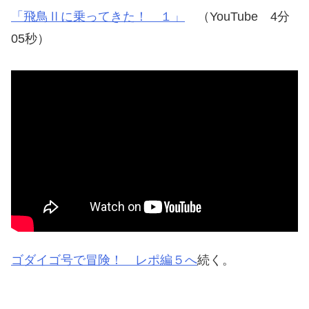
「飛鳥Ⅱに乗ってきた！ １」
（YouTube 4分
05秒）
ゴダイゴ号で冒険！ レポ編５へ
続く。