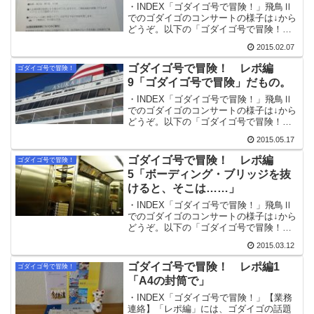
・INDEX「ゴダイゴ号で冒険！」飛鳥Ⅱ
でのゴダイゴのコンサートの様子は↓から
どうぞ。以下の「ゴダイゴ号で冒険！
レポ編」は、tiara_remix個人の飛鳥Ⅱ乗
2015.02.07
船にまつわる記録です。すごーくお時間
がある方は↓からどうぞ。ドレスコードバ
ゴダイゴ号で冒険！ レポ編
ゴダイゴ号で冒険！
ブル...
9「ゴダイゴ号で冒険」だもの。
・INDEX「ゴダイゴ号で冒険！」飛鳥Ⅱ
でのゴダイゴのコンサートの様子は↓から
どうぞ。以下の「ゴダイゴ号で冒険！
レポ編」は、tiara_remix個人の飛鳥Ⅱ乗
2015.05.17
船にまつわる記録です。すごーくお時間
がある方は↓からどうぞ。二日目のあらす
ゴダイゴ号で冒険！ レポ編
ゴダイゴ号で冒険！
じ飛...
5「ボーディング・ブリッジを抜
けると、そこは……」
・INDEX「ゴダイゴ号で冒険！」飛鳥Ⅱ
でのゴダイゴのコンサートの様子は↓から
どうぞ。以下の「ゴダイゴ号で冒険！
レポ編」は、tiara_remix個人の飛鳥Ⅱ乗
2015.03.12
船にまつわる記録です。すごーくお時間
がある方は↓からどうぞ。いや～長かっ
ゴダイゴ号で冒険！ レポ編1
ゴダイゴ号で冒険！
た……...
「A4の封筒で」
・INDEX「ゴダイゴ号で冒険！」【業務
連絡】「レポ編」には、ゴダイゴの話題