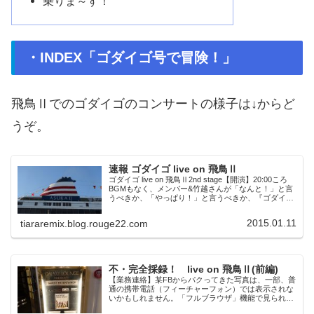
乗りま～す！
・INDEX「ゴダイゴ号で冒険！」
飛鳥Ⅱでのゴダイゴのコンサートの様子は↓からど
うぞ。
速報 ゴダイゴ live on 飛鳥Ⅱ
ゴダイゴ live on 飛鳥Ⅱ2nd stage【開演】20:00ころ
BGMもなく、メンバー&竹越さんが「なんと！」と言
うべきか、「やっぱり！」と言うべきか、『ゴダイゴ
号の冒険』の衣装で登場。（ソレ、まだ保管してたの
ね）以下セットリスト1...
2015.01.11
tiararemix.blog.rouge22.com
不・完全採録！ live on 飛鳥Ⅱ(前編)
【業務連絡】某FBからパクってきた写真は、一部、普
通の携帯電話（フィーチャーフォン）では表示されな
いかもしれません。「フルブラウザ」機能で見られる
かもしれませんが、よく分りません。ちゃんと見られ