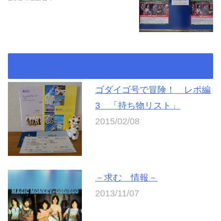
★タケデモ＆タケソロ★
ゴダイゴ号で冒険！ レポ編
3 「持ち物リスト」
2015/02/08
－求む 情報－
2013/11/07