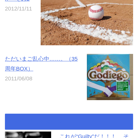
2012/11/11
ただいまご乱心中……。（35
周年BOX）
2011/06/08
★タケデモ＆タケソロ★
これが“Guilty”だ！！！ そ