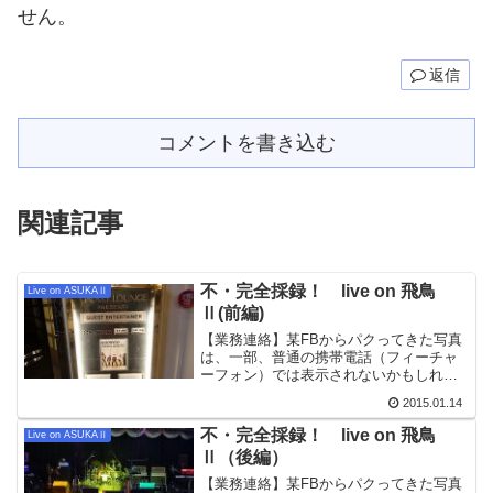
せん。
返信
コメントを書き込む
関連記事
不・完全採録！ live on 飛鳥
Live on ASUKAⅡ
Ⅱ(前編)
【業務連絡】某FBからパクってきた写真
は、一部、普通の携帯電話（フィーチャ
ーフォン）では表示されないかもしれま
せん。「フルブラウザ」機能で見られる
2015.01.14
かもしれませんが、よく分りません。ち
ゃんと見られなかったらすみません。<
不・完全採録！ live on 飛鳥
Live on ASUKAⅡ
(_ _)>すごーく...
Ⅱ（後編）
【業務連絡】某FBからパクってきた写真