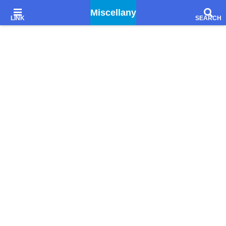
Godiegoを聴きながら、文学的感想とか想像とか妄想とか……
Miscellany