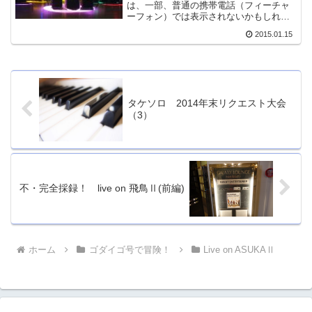
は、一部、普通の携帯電話（フィーチャ
ーフォン）では表示されないかもしれま
せん。「フルブラウザ」機能で見られる
2015.01.15
かもしれませんが、よく分りません。ち
ゃんと見られなかったらすみません。<(_
_)>ある日突然...
タケソロ 2014年末リクエスト大会
（3）
不・完全採録！ live on 飛鳥Ⅱ(前編)
ホーム
ゴダイゴ号で冒険！
Live on ASUKAⅡ