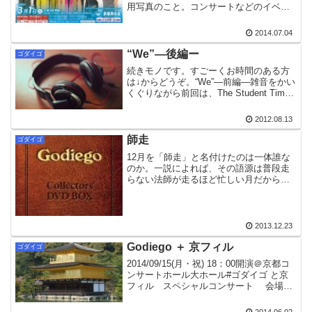
用写真のこと。コンサートなどのイベン
トのチラシ、ポスター、サイトなどの宣
伝媒体には、宣材写真が使われる。テレ
2014.07.04
ビのバラエティ番組で、出演者以外の有
名人の話題になったときに、...
“We”―後編ー
ゴダイゴ
続きモノです。すごーくお時間のある方
は↓からどうぞ。“We”―前編―雑音をかい
くぐりながら前回は、The Student Times
のタケと奈良橋氏のコラムから、「ゴダ
イゴランド・ハッピートーク」（TBSラ
2012.08.13
ジオ、放送期間1979年10月8日...
師走
ゴダイゴ
12月を「師走」と名付けたのは一体誰な
のか。一説によれば、その語源は普段走
らない法師が走るほど忙しい月だからだ
という。忙しいのは法師だけではない。
筆者もご多分にもれず、というか、 2013
年の後半(主に10月だけれども）ゴダイゴ
に現を抜かし...
2013.12.23
Godiego ＋ 京フィル
ゴダイゴ
2014/09/15(月・祝) 18：00開演＠京都コ
ンサートホール大ホール#ゴダイゴ と京
フィル スペシャルコンサート 会場：
京都コンサートホール大ホール
2014/9/15(月・祝) — tiara_remix