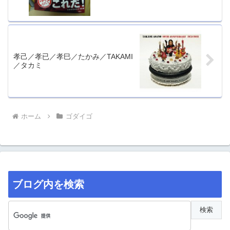
孝己／孝已／孝巳／たかみ／TAKAMI
／タカミ
ホーム
ゴダイゴ
ブログ内を検索