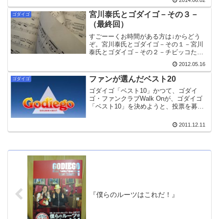
2014.06.02
(@tiara_rem...
宮川泰氏とゴダイゴ－その３－
ゴダイゴ
（最終回）
すごーーくお時間がある方は↓からどう
ぞ。宮川泰氏とゴダイゴ－その１－宮川
泰氏とゴダイゴ－その２－チビッコたち
のアイドルグループ前回見たように、宮
2012.05.16
川氏は、“Beautiful Name”や「銀河鉄道
999」を絶賛する。その一方、ゴダイゴが
ファンが選んだベスト20
ゴダイゴ
「自...
ゴダイゴ「ベスト10」かつて、ゴダイ
ゴ・ファンクラブWalk Onが、ゴダイゴ
「ベスト10」を決めようと、投票を募っ
たことがある。「あなたが今、ゴダイゴ
の曲のなかで好きな曲を一曲だけ投票し
2011.12.11
てください。」（『Walk On 26号』
（1981...
『僕らのルーツはこれだ！』