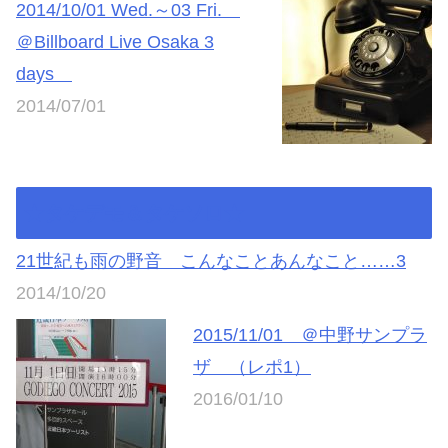
2014/10/01 Wed.～03 Fri.
＠Billboard Live Osaka 3
days
2014/07/01
★タケデモ＆タケソロ★
21世紀も雨の野音 こんなことあんなこと……3
2014/10/20
2015/11/01 ＠中野サンプラ
ザ （レポ1）
2016/01/10