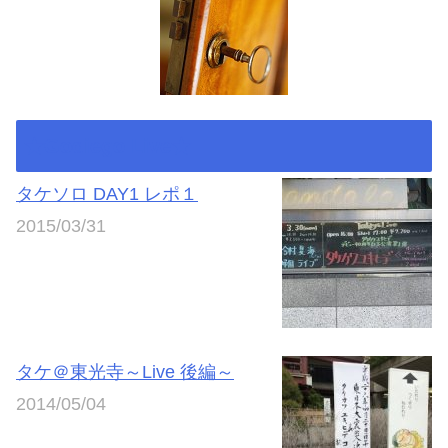
★Godiego Live★
タケソロ DAY1 レポ１
2015/03/31
タケ＠東光寺～Live 後編～
2014/05/04